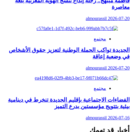
فاطمة مبتهج.. رحلة إبداع تنسج الهوية المغربية بلغة
معاصرة
almourassil
2026-07-20
مجتمع
الجديدة تواكب الحملة الوطنية لتعزيز حقوق الأشخاص
في وضعية إعاقة
almourassil
2026-07-20
مجتمع
الفضاءات الاجتماعية بإقليم الجديدة تنخرط في دينامية
بيئية بتتويج مؤسستين بدرع التميز
almourassil
2026-07-16
أخبار قد تهمك