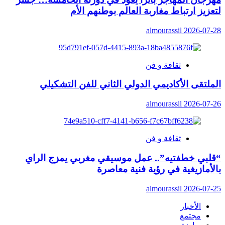
لتعزيز ارتباط مغاربة العالم بوطنهم الأم
almourassil
2026-07-28
ثقافة و فن
الملتقى الأكاديمي الدولي الثاني للفن التشكيلي
almourassil
2026-07-26
ثقافة و فن
“قلبي خطفتيه”.. عمل موسيقي مغربي يمزج الراي
بالأمازيغية في رؤية فنية معاصرة
almourassil
2026-07-25
الأخبار
مجتمع