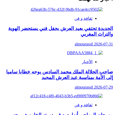
ثقافة و فن
الجديدة تحتفي بعيد العرش بحفل فني يستحضر الهوية
والتراث المغربي
almourassil
2026-07-31
الأخبار
صاحب الجلالة الملك محمد السادس يوجه خطابا ساميا
إلى الأمة بمناسبة عيد العرش المجيد
almourassil
2026-07-29
ثقافة و فن
مهرجان المهاجر بأنزا يعود في دورته الخامسة… جسر