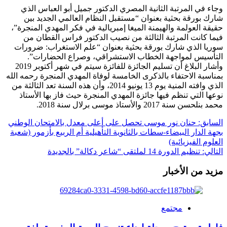
وجاء في المرتبة الثانية المصري الدكتور جميل أبو العباس الذي
شارك بورقة بحثية بعنوان “مستقبل النظام العالمي الجديد بين
حقيقة العولمة والهيمنة الميغا إمبريالية في فكر المهدي المنجرة”،
فيما كانت المرتبة الثالثة من نصيب الدكتور فراس القطان من
سوريا الذي شارك بورقة بحثية بعنوان “علم الاستغراب: ضرورات
التأسيس لمواجهة الخطاب الاستشراقي، وصراع الحضارات”.
وأشار البلاغ أن تسليم الجائزة للفائزة سيتم في شهر أكتوبر 2019
بمناسبة الاحتفاء بالذكرى الخامسة لوفاة المهدي المنجرة رحمه الله
الذي وافته المنية يوم 13 يونيو 2014، وأن هذه السنة تعد الثالثة من
نوعها التي تنظم فيها جائزة المهدي المنجرة حيث فاز بها الأستاذ
محمد بنلحسن سنة 2017 والأستاذ موسى برلال سنة 2018.
تصفّح
السابق:
حنان نور موسى تحصل على أعلى معدل بالامتحان الوطني
بجهة الدار البيضاء-سطات بالثانوية التأهيلية أم الربيع بأزمور (شعبة
المقالات
العلوم الفيزيائية)
التالي:
تنظيم الدورة 14 لملتقى “شاعر دكالة” بالجديدة
مزيد من الأخبار
مجتمع