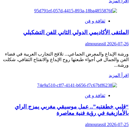
اقرأ
اقرأ المزيد
المزيد
عن
مهرجان
ثقافة و فن
المهاجر
بأنزا
الملتقى الأكاديمي الدولي الثاني للفن التشكيلي
يعود
في
almourassil
2026-07-26
دورته
الخامسة…
ورشة الإبداع والمعرض الجماعي... تلاقح التجارب العربية في فضاء
جسر
الفن والجمال في أجواء طبعتها روح الإبداع والانفتاح الثقافي، شكلت
لتعزيز
ورشة...
ارتباط
مغاربة
اقرأ
اقرأ المزيد
العالم
المزيد
بوطنهم
عن
الأم
الملتقى
ثقافة و فن
الأكاديمي
الدولي
“قلبي خطفتيه”.. عمل موسيقي مغربي يمزج الراي
الثاني
بالأمازيغية في رؤية فنية معاصرة
للفن
التشكيلي
almourassil
2026-07-25