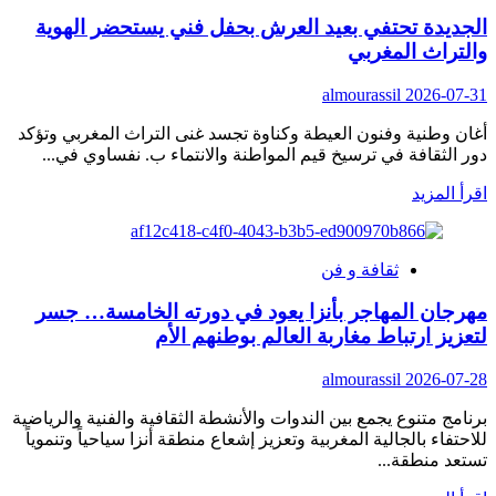
حفل
الجديدة تحتفي بعيد العرش بحفل فني يستحضر الهوية
توقيع
والتراث المغربي
كتاب
«مصطفى
almourassil
2026-07-31
خليلي
بين
أغان وطنية وفنون العيطة وكناوة تجسد غنى التراث المغربي وتؤكد
التراث
دور الثقافة في ترسيخ قيم المواطنة والانتماء ب. نفساوي في...
والحال»
احتفاء
اقرأ
اقرأ المزيد
بمسيرة
المزيد
فنية
عن
وثقافية
الجديدة
ثقافة و فن
تحتفي
بعيد
مهرجان المهاجر بأنزا يعود في دورته الخامسة… جسر
العرش
لتعزيز ارتباط مغاربة العالم بوطنهم الأم
بحفل
فني
almourassil
2026-07-28
يستحضر
الهوية
برنامج متنوع يجمع بين الندوات والأنشطة الثقافية والفنية والرياضية
والتراث
للاحتفاء بالجالية المغربية وتعزيز إشعاع منطقة أنزا سياحياً وتنموياً
المغربي
تستعد منطقة...