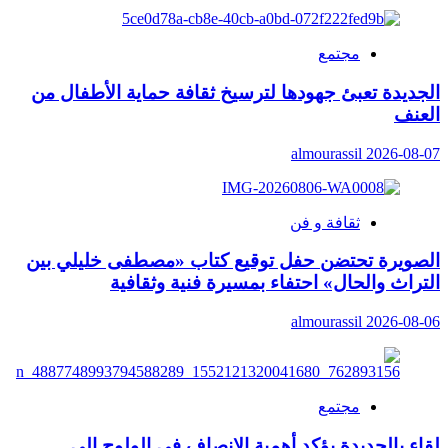
في
الرماد”
إصدار
مجتمع
شعري
جديد
الجديدة تعبئ جهودها لترسيخ ثقافة حماية الأطفال من
للشاعرة
العنف
حفيظة
الفائز
almourassil
2026-08-07
ثقافة و فن
الصويرة تحتضن حفل توقيع كتاب «مصطفى خليلي بين
التراث والحال» احتفاء بمسيرة فنية وثقافية
almourassil
2026-08-06
مجتمع
لقاء بالجديدة يؤكد أهمية الإنصاف في الولوج إلى