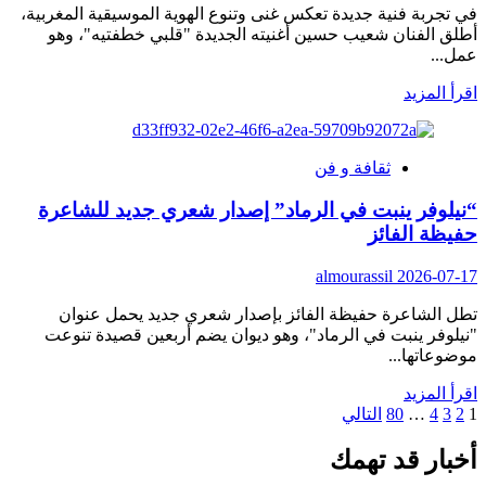
في تجربة فنية جديدة تعكس غنى وتنوع الهوية الموسيقية المغربية،
أطلق الفنان شعيب حسين أغنيته الجديدة "قلبي خطفتيه"، وهو
عمل...
اقرأ
اقرأ المزيد
المزيد
عن
“قلبي
ثقافة و فن
خطفتيه”..
عمل
“نيلوفر ينبت في الرماد” إصدار شعري جديد للشاعرة
موسيقي
حفيظة الفائز
مغربي
يمزج
almourassil
2026-07-17
الراي
بالأمازيغية
تطل الشاعرة حفيظة الفائز بإصدار شعري جديد يحمل عنوان
في
"نيلوفر ينبت في الرماد"، وهو ديوان يضم أربعين قصيدة تنوعت
رؤية
موضوعاتها...
فنية
معاصرة
اقرأ
اقرأ المزيد
تعدد
المزيد
1
2
3
4
…
80
التالي
عن
صفحات
“نيلوفر
أخبار قد تهمك
المقالات
ينبت